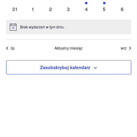
wydarzenia
wydarzenia
wydarzenia
wydarzenia
wydarzenie
wydarzenie
wydarze
0
0
0
0
0
0
0
31
1
2
3
4
5
6
wydarzenia
wydarzenia
wydarzenia
wydarzenia
wydarzenia
wydarzenia
wydarz
Brak wydarzeń w tym dniu.
Powiadomienie
lip
Aktualny miesiąc
wrz
Zasubskrybuj kalendarz