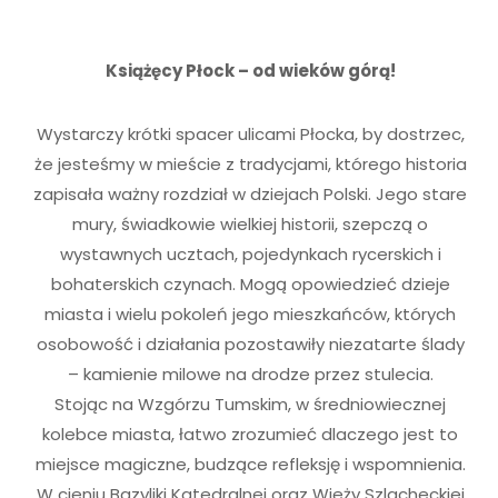
Książęcy Płock – od wieków górą!
Wystarczy krótki spacer ulicami Płocka, by dostrzec,
że jesteśmy w mieście z tradycjami, którego historia
zapisała ważny rozdział w dziejach Polski. Jego stare
mury, świadkowie wielkiej historii, szepczą o
wystawnych ucztach, pojedynkach rycerskich i
bohaterskich czynach. Mogą opowiedzieć dzieje
miasta i wielu pokoleń jego mieszkańców, których
osobowość i działania pozostawiły niezatarte ślady
– kamienie milowe na drodze przez stulecia.
Stojąc na Wzgórzu Tumskim, w średniowiecznej
kolebce miasta, łatwo zrozumieć dlaczego jest to
miejsce magiczne, budzące refleksję i wspomnienia.
W cieniu Bazyliki Katedralnej oraz Wieży Szlacheckiej