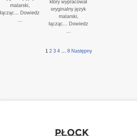
który wypracował
malarski,
oryginalny język
łącząc… Dowiedz
malarski,
…
łącząc… Dowiedz
…
1
2
3
4
…
8
Następny
PŁOCK