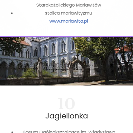
Starokatolickiego Mariawitów
stolica mariawityzmu
www.mariawita.pl
10
Jagiellonka
Liceum Ogólnokształcące im. Władysława