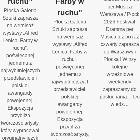
ruchu”
Farby w
per Musica
Płocka Galeria
ruchu”
Warszawa / Płock
Sztuki zaprasza
Płocka Galeria
2026 Festiwal
na wernisaż
Sztuki zaprasza
Dramma per
wystawy „Alfred
na wernisaż
Musica już po raz
Lenica. Farby w
wystawy „Alfred
czwarty zaprasza
ruchu”,
Lenica. Farby w
do Warszawy i
poświęconej
ruchu”,
Płocka ! W trzy
jednemu z
poświęconej
kolejne
najwybitniejszych
jednemu z
wrześniowe
przedstawicieli
najwybitniejszych
weekendy
polskiej
przedstawicieli
zapraszamy do
awangardy
polskiej
posłuchania… Do
powojennej.
awangardy
wiedz…
Ekspozycja
powojennej.
przybliża
Ekspozycja
twórczość artysty,
przybliża
który wypracował
twórczość artysty,
oryginalny język