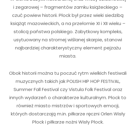
i zegarowej – fragmentów zamku książeckiego –
czuć powiew historii. Płock był przez wieki siedzibą
książąt mazowieckich, a na przełomie XI i XII wieku –
stolicą państwa polskiego. Zabytkowy kompleks,
usytuowany na stromej wiślanej skarpie, stanowi
najbardziej charakterystyczny element pejzażu
miasta.
Obok historii można tu poczuć rytm wielkich festiwali
muzycznych takich jak POLISH HIP HOP FESTIVAL,
Summer Fall Festival czy Vistula Folk Festival oraz
innych wydarzeń o charakterze kulturalnym. Płock to
również miasto mistrzów i sportowych emocji,
których dostarczają m.in. piłkarze ręczni Orlen Wisły
Płock i piłkarze nożni Wisły Płock.