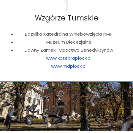
1
Wzgórze Tumskie
Bazylika Katedralna Wniebowzięcia NMP
Muzeum Diecezjalne
Dawny Zamek i Opactwo Benedyktynów
www.katedraplock.pl
www.mdplock.pl