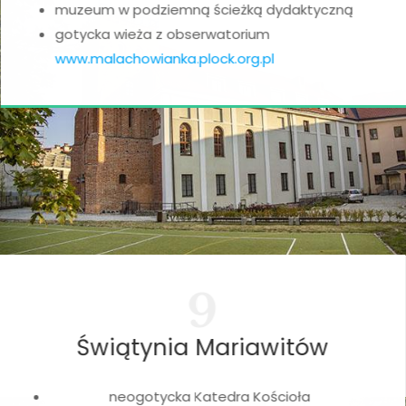
muzeum w podziemną ścieżką dydaktyczną
gotycka wieża z obserwatorium
www.malachowianka.plock.org.pl
9
Świątynia Mariawitów
neogotycka Katedra Kościoła