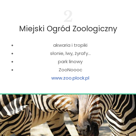
2
Miejski Ogród Zoologiczny
akwaria i tropiki
słonie, lwy, żyrafy…
park linowy
ZooNoooc
www.zoo.plock.pl