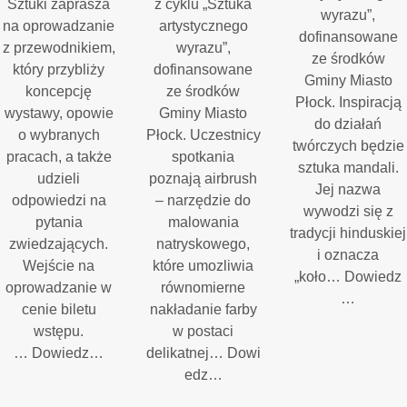
Sztuki zaprasza
z cyklu „Sztuka
wyrazu”,
na oprowadzanie
artystycznego
dofinansowane
z przewodnikiem,
wyrazu”,
ze środków
który przybliży
dofinansowane
Gminy Miasto
koncepcję
ze środków
Płock. Inspiracją
wystawy, opowie
Gminy Miasto
do działań
o wybranych
Płock. Uczestnicy
twórczych będzie
pracach, a także
spotkania
sztuka mandali.
udzieli
poznają airbrush
Jej nazwa
odpowiedzi na
– narzędzie do
wywodzi się z
pytania
malowania
tradycji hinduskiej
zwiedzających.
natryskowego,
i oznacza
Wejście na
które umozliwia
„koło… Dowiedz
oprowadzanie w
równomierne
…
cenie biletu
nakładanie farby
wstępu.
w postaci
… Dowiedz…
delikatnej… Dowi
edz…