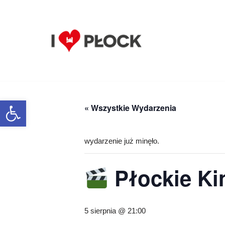
Przejdź
do
treści
Otwórz pasek narzędzi
« Wszystkie Wydarzenia
wydarzenie już minęło.
Płockie Ki
5 sierpnia @ 21:00