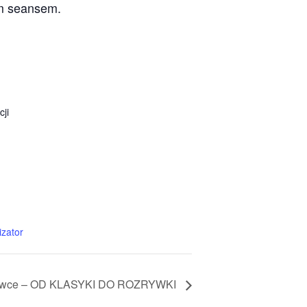
ym seansem.
cji
izator
tarówce – OD KLASYKI DO ROZRYWKI