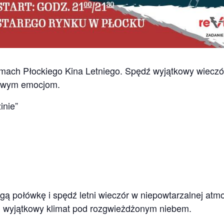
amach Płockiego Kina Letniego. Spędź wyjątkowy wiecz
lmowym emocjom.
inie”
gą połówkę i spędź letni wieczór w niepowtarzalnej atmo
 i wyjątkowy klimat pod rozgwieżdżonym niebem.