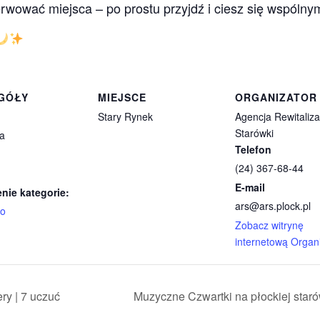
erwować miejsca – po prostu przyjdź i ciesz się wspóln
GÓŁY
MIEJSCE
ORGANIZATOR
Stary Rynek
Agencja Rewitaliza
Starówki
ia
Telefon
(24) 367-68-44
E-mail
nie kategorie:
ars@ars.plock.pl
no
Zobacz witrynę
internetową Organ
ry | 7 uczuć
Muzyczne Czwartki na płockiej s