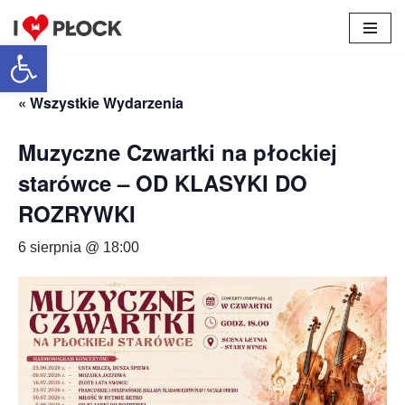
Otwórz pasek narzędzi
Przejdź
do
treści
« Wszystkie Wydarzenia
Muzyczne Czwartki na płockiej
starówce – OD KLASYKI DO
ROZRYWKI
6 sierpnia @ 18:00