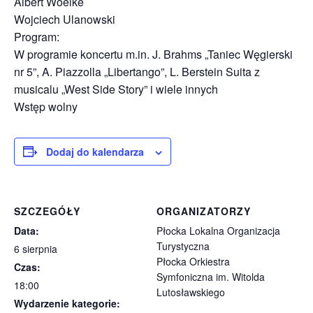
Albert Woelke
Wojciech Ulanowski
Program:
W programie koncertu m.in. J. Brahms „Taniec Węgierski
nr 5”, A. Piazzolla „Libertango”, L. Berstein Suita z
musicalu „West Side Story” i wiele innych
Wstęp wolny
Dodaj do kalendarza
SZCZEGÓŁY
ORGANIZATORZY
Data:
Płocka Lokalna Organizacja
Turystyczna
6 sierpnia
Płocka Orkiestra
Czas:
Symfoniczna im. Witolda
18:00
Lutosławskiego
Wydarzenie kategorie: