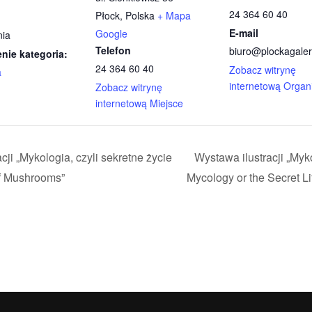
24 364 60 40
Płock
,
Polska
+ Mapa
E-mail
Google
nia
Telefon
biuro@plockagaleri
nie kategoria:
24 364 60 40
Zobacz witrynę
a
internetową Organ
Zobacz witrynę
internetową Miejsce
ji „Mykologia, czyli sekretne życie
Wystawa ilustracji „Myko
of Mushrooms”
Mycology or the Secret L