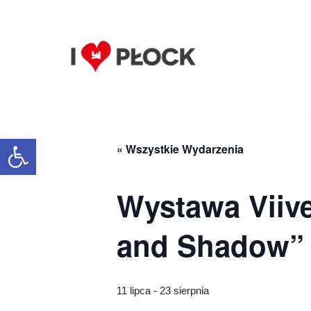
Przejdź
do
treści
Otwórz pasek narzędzi
« Wszystkie Wydarzenia
Wystawa Viive 
and Shadow”
11 lipca
-
23 sierpnia