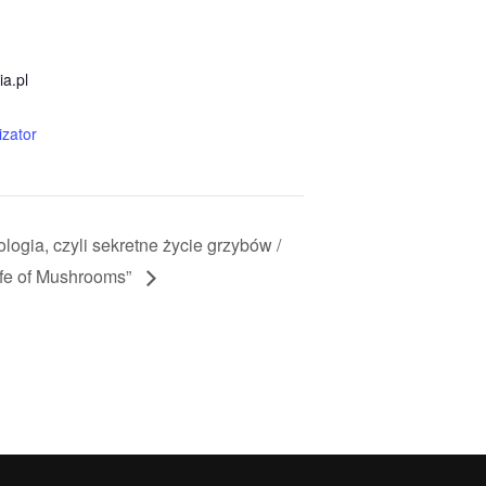
a.pl
izator
logia, czyli sekretne życie grzybów /
ife of Mushrooms”