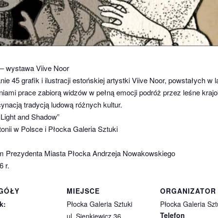
w – wystawa Viive Noor
e 45 grafik i ilustracji estońskiej artystki Viive Noor, powstałych w
iami prace zabiorą widzów w pełną emocji podróż przez leśne krajob
ynacją tradycją ludową różnych kultur.
n Light and Shadow”
nii w Polsce i Płocka Galeria Sztuki
 Prezydenta Miasta Płocka Andrzeja Nowakowskiego
 r.
GÓŁY
MIEJSCE
ORGANIZATOR
k:
Płocka Galeria Sztuki
Płocka Galeria Szt
Telefon
ul. Sienkiewicz 36