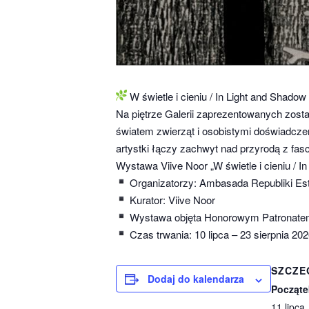
W świetle i cieniu / In Light and Shado
Na piętrze Galerii zaprezentowanych zostani
światem zwierząt i osobistymi doświadczen
artystki łączy zachwyt nad przyrodą z fasc
Wystawa Viive Noor „W świetle i cieniu / I
Organizatorzy: Ambasada Republiki Esto
Kurator: Viive Noor
Wystawa objęta Honorowym Patronatem
Czas trwania: 10 lipca – 23 sierpnia 2026
SZCZE
Dodaj do kalendarza
Począte
11 lipca