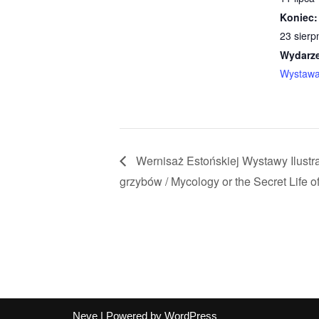
Koniec:
23 sierp
Wydarze
Wystaw
Wernisaż Estońskiej Wystawy Ilustrac
grzybów / Mycology or the Secret Life 
Neve
| Powered by
WordPress