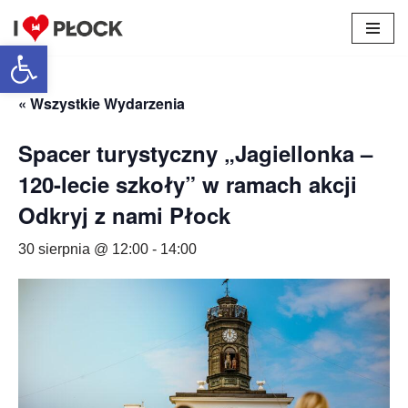
Otwórz pasek narzędzi
Przejdź
do
treści
« Wszystkie Wydarzenia
Spacer turystyczny „Jagiellonka –
120-lecie szkoły” w ramach akcji
Odkryj z nami Płock
30 sierpnia @ 12:00
-
14:00