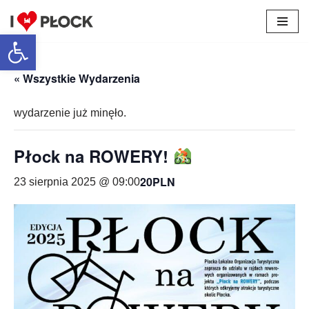
Otwórz pasek narzędzi
Przejdź
do
treści
« Wszystkie Wydarzenia
wydarzenie już minęło.
Płock na ROWERY!
20PLN
23 sierpnia 2025 @ 09:00