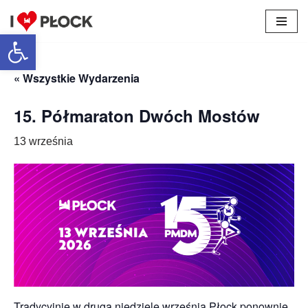
Otwórz pasek narzędzi
Przejdź
do
treści
« Wszystkie Wydarzenia
15. Półmaraton Dwóch Mostów
13 września
Tradycyjnie w drugą niedzielę września Płock ponownie