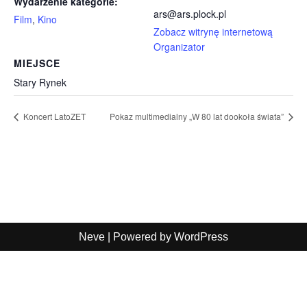
Wydarzenie kategorie:
ars@ars.plock.pl
Film
,
Kino
Zobacz witrynę internetową
Organizator
MIEJSCE
Stary Rynek
Koncert LatoZET
Pokaz multimedialny „W 80 lat dookoła świata”
Neve
| Powered by
WordPress