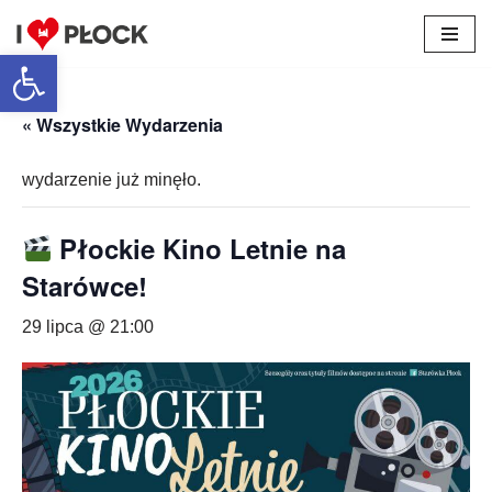
Otwórz pasek narzędzi
Przejdź
do
treści
« Wszystkie Wydarzenia
wydarzenie już minęło.
Płockie Kino Letnie na
Starówce!
29 lipca @ 21:00